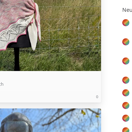
Neu
ch
0