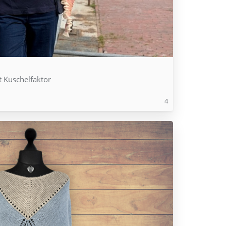
d
t Kuschelfaktor
4