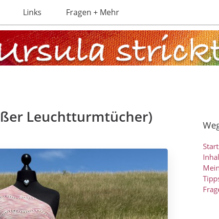
Links
Fragen + Mehr
ußer Leuchtturmtücher)
Weg
Start
Inha
Mein
Tipp
Frag