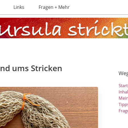
Links
Fragen + Mehr
und ums Stricken
Weg
Start
Inha
Mein
Tipp
Frag