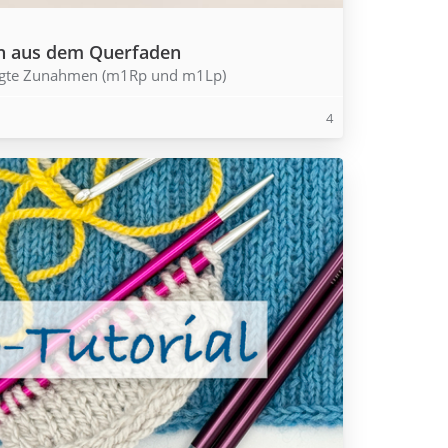
en aus dem Querfaden
eneigte Zunahmen (m1Rp und m1Lp)
4