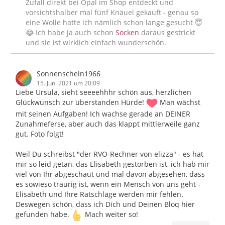
Zufall direkt bei Opal im Shop entdeckt und
vorsichtshalber mal fünf Knäuel gekauft - genau so
eine Wolle hatte ich nämlich schon lange gesucht 😇
😂 Ich habe ja auch schon
Socken
daraus gestrickt
und sie ist wirklich einfach wunderschön.
Sonnenschein1966
15. Juni 2021 um 20:09
Liebe Ursula, sieht seeeehhhr schön aus, herzlichen
Glückwunsch zur überstanden Hürde!
Man wächst
mit seinen Aufgaben! Ich wachse gerade an DEINER
Zunahmeferse, aber auch das klappt mittlerweile ganz
gut. Foto folgt!
Weil Du schreibst "der RVO-Rechner von elizza" - es hat
mir so leid getan, das Elisabeth gestorben ist, ich hab mir
viel von Ihr abgeschaut und mal davon abgesehen, dass
es sowieso traurig ist, wenn ein Mensch von uns geht -
Elisabeth und Ihre Ratschläge werden mir fehlen.
Deswegen schön, dass ich Dich und Deinen Bloq hier
gefunden habe.
Mach weiter so!