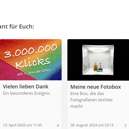
ant für Euch:
Vielen lieben Dank
Meine neue Fotobox
Ein besonderes Ereignis
Eine Box, die das
Fotografieren leichter
macht
13. April 2026 um 11:45
28. August 2024 um 23:13
4
2