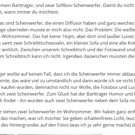
 mein Bartträger, und zwar Softbox-Scheinwerfer. Damit du nich
st, wann immer du möchtest.
as sind Scheinwerfer, die einen Diffusor haben und ganz weiches
ge überreden musste er mich also nicht. Das Problem: Die weiße
t im Wohnzimmer. Das hat keine 16qm, aber dort sind (außer Luise)
samt zwei Schreibtischsesseln, ein kleines Sofa und eine alte Kist
ht wirklich. Zwischen unserem Schreibtisch und der Fotowand sind 
um Schreibtisch kann ich nicht. Irgendwo dazwischen mussten die
ger wollte auf keinen Fall, dass ich die Scheinwerfer immer a
einte, das wäre viel zu umständlich und dann würde ich sie nicht 
er kaufen würden, demnächst nicht nur Wolle, die Fotobox und 
 zwei Scheinwerfer. Zum Glück hat der Bartträger Humor und beh
findet - ihn würden auch zwei Scheinwerfer neben dem Sofa nic
te stehen zwei Scheinwerfer im Wohnzimmer. Wir haben ganz einfa
u das machen, was ich möchte: Sie geben schattenfreies Licht, le
es Hintergrundes auf den Fotos (was ich ja sehr gerne mache) de