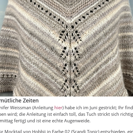
mütliche Zeiten
nifer Weissman (Anleitung
hier
) habe ich im Juni gestrickt; Ihr fin
ben wird; die Anleitung ist einfach toll, das Tuch strickt sich richt
ttag fertig) und ist eine echte Augenweide.
ür Mocktail von Hobbii in Farbe 02 (Scandi Tonic) entschieden, 