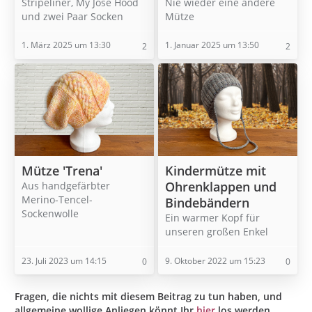
Stripeliner, My Jose Hood
Nie wieder eine andere
und zwei Paar Socken
Mütze
1. März 2025 um 13:30
1. Januar 2025 um 13:50
2
2
Mütze 'Trena'
Kindermütze mit
Ohrenklappen und
Aus handgefärbter
Merino-Tencel-
Bindebändern
Sockenwolle
Ein warmer Kopf für
unseren großen Enkel
23. Juli 2023 um 14:15
9. Oktober 2022 um 15:23
0
0
Fragen, die nichts mit diesem Beitrag zu tun haben, und
allgemeine wollige Anliegen könnt Ihr
hier
los werden.