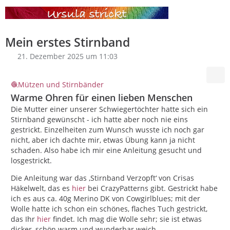
Mein erstes Stirnband
21. Dezember 2025 um 11:03
Mützen und Stirnbänder
Warme Ohren für einen lieben Menschen
Die Mutter einer unserer Schwiegertöchter hatte sich ein
Stirnband gewünscht - ich hatte aber noch nie eins
gestrickt. Einzelheiten zum Wunsch wusste ich noch gar
nicht, aber ich dachte mir, etwas Übung kann ja nicht
schaden. Also habe ich mir eine Anleitung gesucht und
losgestrickt.
Die Anleitung war das ‚Stirnband Verzopft‘ von Crisas
Häkelwelt, das es
hier
bei CrazyPatterns gibt. Gestrickt habe
ich es aus ca. 40g Merino DK von Cowgirlblues; mit der
Wolle hatte ich schon ein schönes, flaches Tuch gestrickt,
das Ihr
hier
findet. Ich mag die Wolle sehr; sie ist etwas
dicker, schön warm und wunderbar weich.