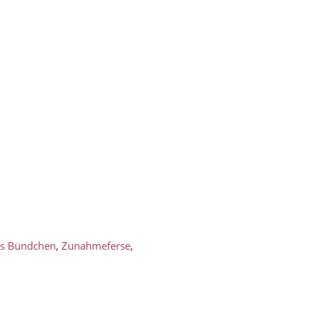
es Bündchen
,
Zunahmeferse
,