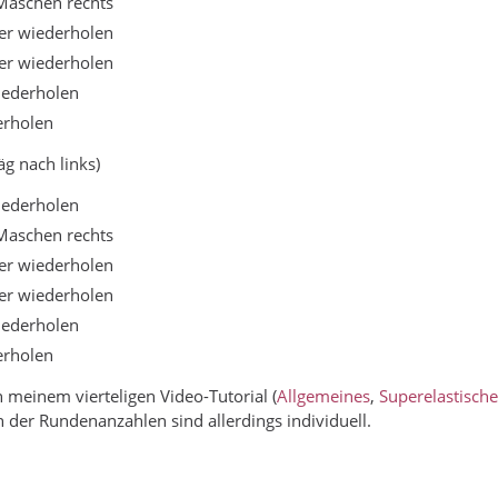
e Maschen rechts
mer wiederholen
mer wiederholen
wiederholen
erholen
äg nach links)
wiederholen
e Maschen rechts
mer wiederholen
mer wiederholen
wiederholen
erholen
h meinem vierteligen Video-Tutorial (
Allgemeines
,
Superelastisch
n der Rundenanzahlen sind allerdings individuell.