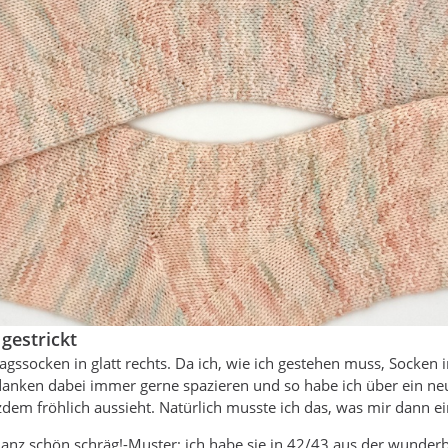
gestrickt
tragssocken in glatt rechts. Da ich, wie ich gestehen muss, Socken i
danken dabei immer gerne spazieren und so habe ich über ein ne
tzdem fröhlich aussieht. Natürlich musste ich das, was mir dann ei
 Ganz schön schräg!-Muster; ich habe sie in 42/43 aus der wunde