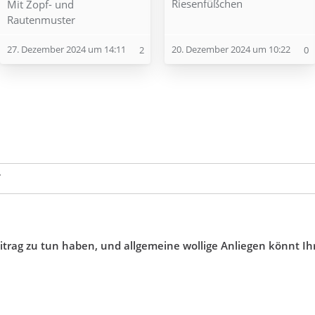
Riesenfüßchen
Mit Zopf- und
Rautenmuster
27. Dezember 2024 um 14:11
20. Dezember 2024 um 10:22
2
0
️
eitrag zu tun haben, und allgemeine wollige Anliegen könnt Ih