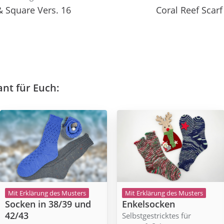
& Square Vers. 16
Coral Reef Scarf
ant für Euch:
Mit Erklärung des Musters
Mit Erklärung des Musters
Socken in 38/39 und
Enkelsocken
42/43
Selbstgestricktes für