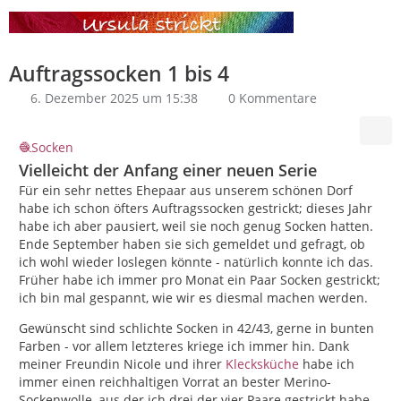
Auftragssocken 1 bis 4
6. Dezember 2025 um 15:38
0 Kommentare
Socken
Vielleicht der Anfang einer neuen Serie
Für ein sehr nettes Ehepaar aus unserem schönen Dorf
habe ich schon öfters Auftragssocken gestrickt; dieses Jahr
habe ich aber pausiert, weil sie noch genug Socken hatten.
Ende September haben sie sich gemeldet und gefragt, ob
ich wohl wieder loslegen könnte - natürlich konnte ich das.
Früher habe ich immer pro Monat ein Paar Socken gestrickt;
ich bin mal gespannt, wie wir es diesmal machen werden.
Gewünscht sind schlichte Socken in 42/43, gerne in bunten
Farben - vor allem letzteres kriege ich immer hin. Dank
meiner Freundin Nicole und ihrer
Klecksküche
habe ich
immer einen reichhaltigen Vorrat an bester Merino-
Sockenwolle, aus der ich drei der vier Paare gestrickt habe.